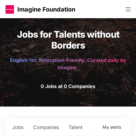
Imagine Foundation
Jobs for Talents without
Borders
English-1st. Relocation-friendly. Curated daily by
Imagine.
0 Jobs at 0 Companies
Jobs
Companies
Talent
My
alerts