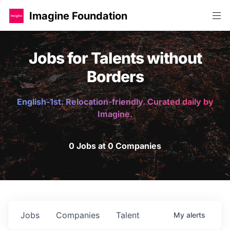
Imagine Foundation
Jobs for Talents without
Borders
English-1st. Relocation-friendly. Curated daily by
Imagine.
0 Jobs at 0 Companies
Jobs
Companies
Talent
My
alerts