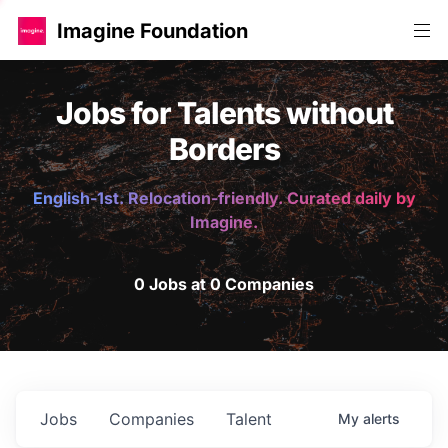
Imagine Foundation
Jobs for Talents without
Borders
English-1st. Relocation-friendly. Curated daily by
Imagine.
0 Jobs at 0 Companies
Jobs
Companies
Talent
My
alerts