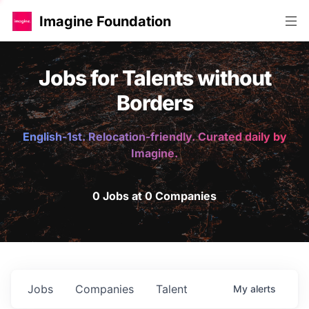
Imagine Foundation
Jobs for Talents without
Borders
English-1st. Relocation-friendly. Curated daily by
Imagine.
0 Jobs at 0 Companies
Jobs
Companies
Talent
My
alerts