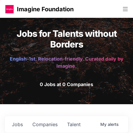
Imagine Foundation
Jobs for Talents without
Borders
English-1st. Relocation-friendly. Curated daily by
Imagine.
0 Jobs at 0 Companies
Jobs
Companies
Talent
My
alerts