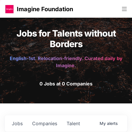
Imagine Foundation
Jobs for Talents without
Borders
English-1st. Relocation-friendly. Curated daily by
Imagine.
0 Jobs at 0 Companies
Jobs
Companies
Talent
My
alerts