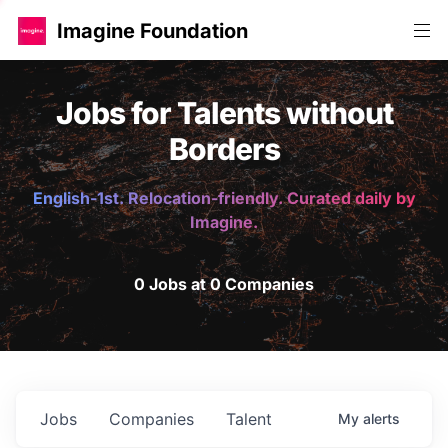
Imagine Foundation
Jobs for Talents without
Borders
English-1st. Relocation-friendly. Curated daily by
Imagine.
0 Jobs at 0 Companies
Jobs
Companies
Talent
My
alerts