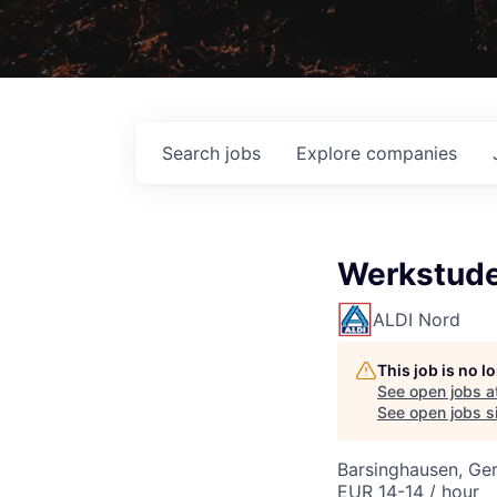
Search
jobs
Explore
companies
Werkstude
ALDI Nord
This job is no 
See open jobs a
See open jobs si
Barsinghausen, Ge
EUR 14-14 / hour