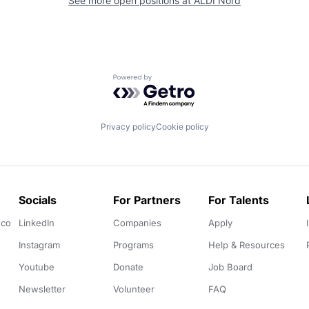
See more open positions at
ALDI Nord
Powered by Getro.com
Privacy policy
Cookie policy
Socials
For Partners
For Talents
.co
LinkedIn
Companies
Apply
Instagram
Programs
Help & Resources
Youtube
Donate
Job Board
Newsletter
Volunteer
FAQ