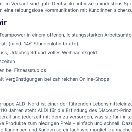
eit im Verkauf sind gute Deutschkenntnisse (mindestens Sp
um eine reibungslose Kommunikation mit Kund:innen sicherzu
ir
Teampower in einem offenen, leistungsstarken Arbeitsumfe
halt (mind. 14€ Stundenlohn brutto)
uss, Urlaubsgeld und volles Weihnachtsgeld
szeiten
n bei Fitnessstudios
it Vergünstigungen bei zahlreichen Online-Shops
uppe ALDI Nord ist einer der führenden Lebensmitteleinzel
 110 Jahren steht ALDI für die Erfindung des Discount-Prinz
erall und jederzeit mit dem zu versorgen, was sie für ihr t
ive Produkte zum niedrigen Preis – einfach und schnell. Daz
re Kundinnen und Kunden so einfach wie möglich zu machen