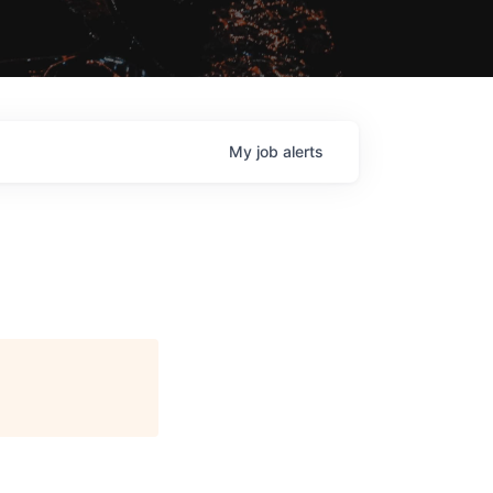
My
job
alerts