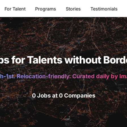
For Talent
Programs
Stories
Testimonials
bs for Talents without Bord
h-1st. Relocation-friendly. Curated daily by I
0 Jobs at 0 Companies