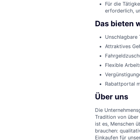
Für die Tätigk
erforderlich, 
Das bieten w
Unschlagbare 
Attraktives Ge
Fahrgeldzusch
Flexible Arbeit
Vergünstigunge
Rabattportal m
Über uns
Die Unternehmensgr
Tradition von über
ist es, Menschen üb
brauchen: qualitat
Einkaufen für unse