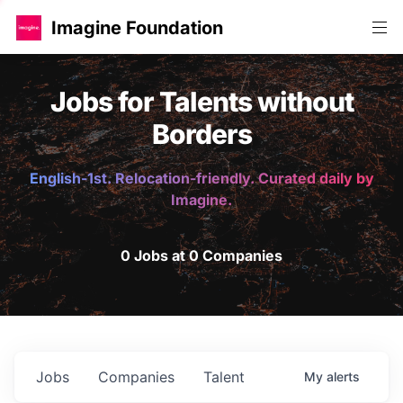
Imagine Foundation
Jobs for Talents without
Borders
English-1st. Relocation-friendly. Curated daily by
Imagine.
0 Jobs at 0 Companies
Jobs
Companies
Talent
My
alerts