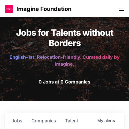
Imagine Foundation
Jobs for Talents without
Borders
English-1st. Relocation-friendly. Curated daily by
Imagine.
0 Jobs at 0 Companies
Jobs
Companies
Talent
My
alerts