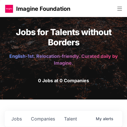
Imagine Foundation
Jobs for Talents without
Borders
English-1st. Relocation-friendly. Curated daily by
Imagine.
0 Jobs at 0 Companies
Jobs
Companies
Talent
My
alerts