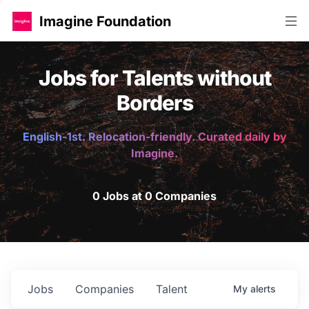
Imagine Foundation
Jobs for Talents without
Borders
English-1st. Relocation-friendly. Curated daily by
Imagine.
0 Jobs at 0 Companies
Jobs
Companies
Talent
My
alerts