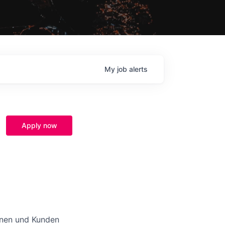
My
job
alerts
Apply now
nnen und Kunden