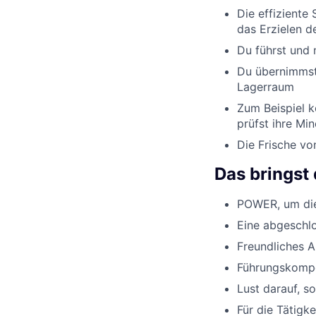
Die effiziente
das Erzielen d
Du führst und 
Du übernimmst
Lagerraum
Zum Beispiel k
prüfst ihre Min
Die Frische v
Das bringst 
POWER, um die 
Eine abgeschlo
Freundliches 
Führungskompe
Lust darauf, s
Für die Tätigk