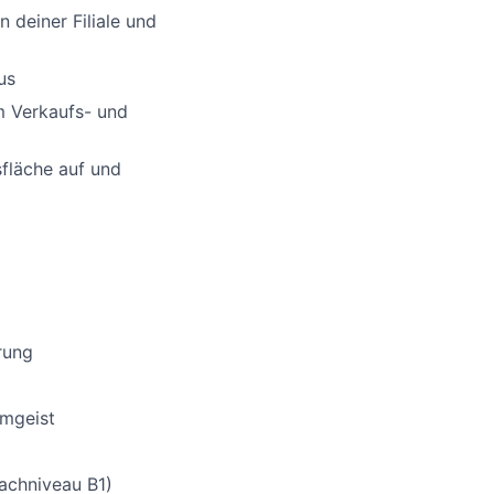
n deiner Filiale und
us
m Verkaufs- und
sfläche auf und
rung
amgeist
rachniveau B1)