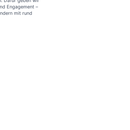
. Dafür geben wir
 und Engagement –
ändern mit rund