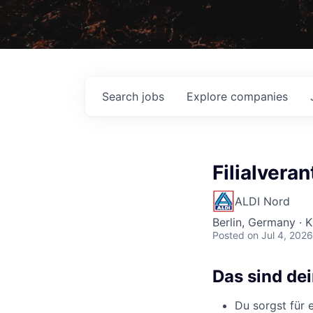
Search
jobs
Explore
companies
Filialvera
ALDI Nord
Berlin, Germany · 
Posted
on Jul 4, 2026
Das sind de
Du sorgst für 