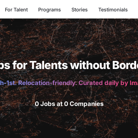
For Talent
Programs
Stories
Testimonials
bs for Talents without Bord
h-1st. Relocation-friendly. Curated daily by I
0 Jobs at 0 Companies