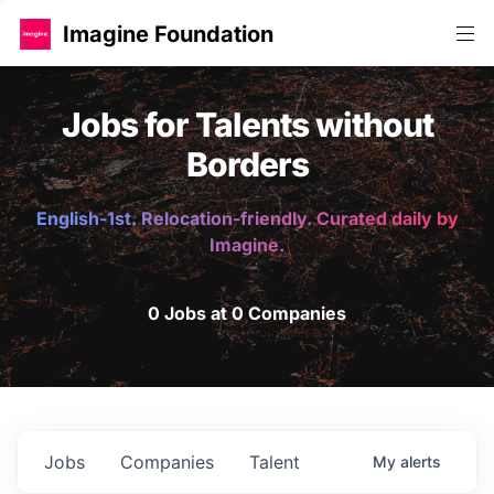
Imagine Foundation
Jobs for Talents without
Borders
English-1st. Relocation-friendly. Curated daily by
Imagine.
0 Jobs at 0 Companies
Jobs
Companies
Talent
My
alerts