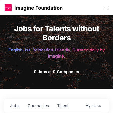
Imagine Foundation
Jobs for Talents without
Borders
English-1st. Relocation-friendly. Curated daily by
Imagine.
0 Jobs at 0 Companies
Jobs
Companies
Talent
My
alerts