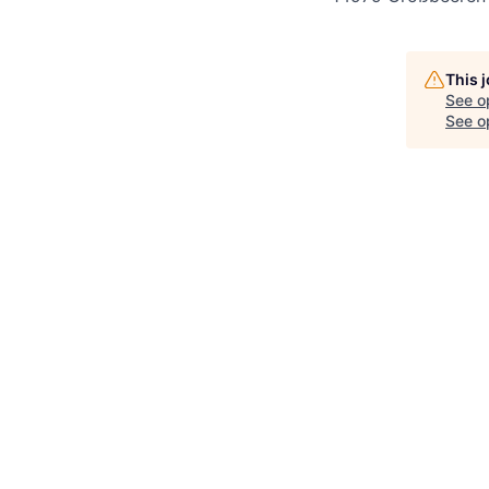
This 
See o
See op