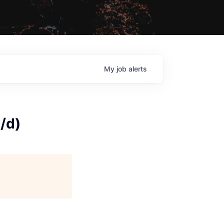
My
job
alerts
w/d)