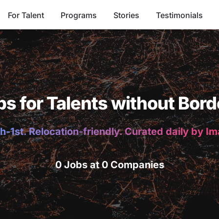
For Talent
Programs
Stories
Testimonials
bs for Talents without Bord
h-1st. Relocation-friendly. Curated daily by I
0 Jobs at 0 Companies