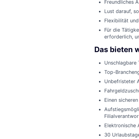
Freundliches 
Lust darauf, s
Flexibilität u
Für die Tätigk
erforderlich, 
Das bieten w
Unschlagbare 
Top-Brancheng
Unbefristeter 
Fahrgeldzusch
Einen sicheren
Aufstiegsmögli
Filialverantwo
Elektronische 
30 Urlaubstage