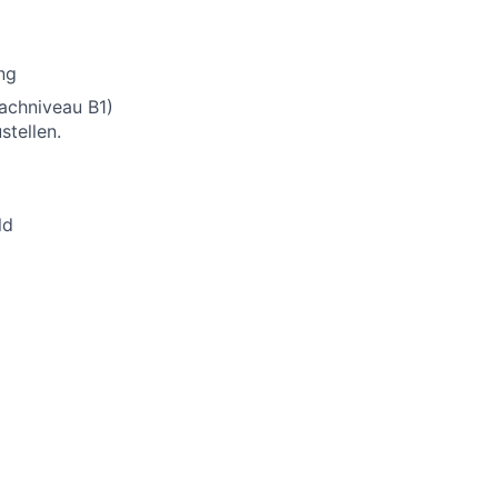
ng
rachniveau B1)
stellen.
ld