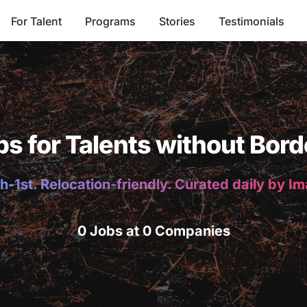
For Talent
Programs
Stories
Testimonials
bs for Talents without Bord
h-1st. Relocation-friendly. Curated daily by I
0 Jobs at 0 Companies