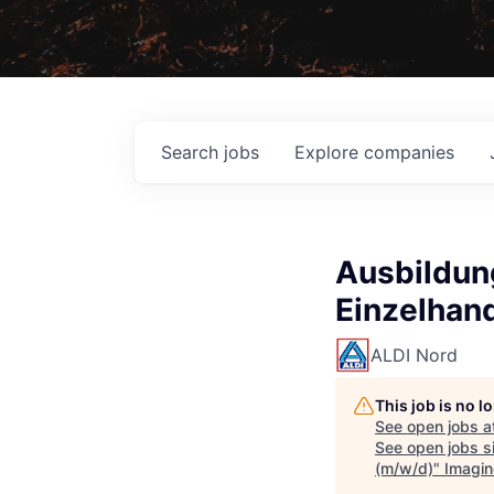
Search
jobs
Explore
companies
Ausbildun
Einzelhan
ALDI Nord
This job is no 
See open jobs a
See open jobs si
(m/w/d)
"
Imagin