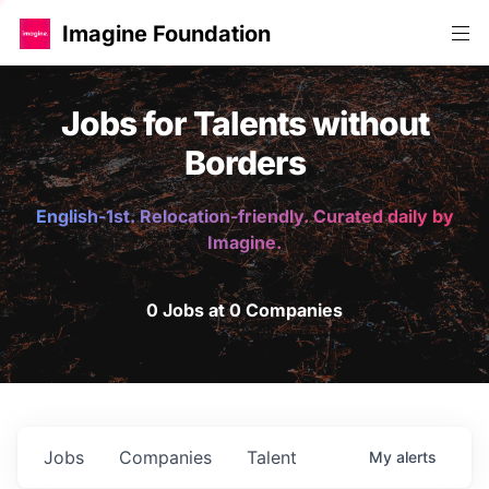
Imagine Foundation
Jobs for Talents without
Borders
English-1st. Relocation-friendly. Curated daily by
Imagine.
0 Jobs at 0 Companies
Jobs
Companies
Talent
My
alerts