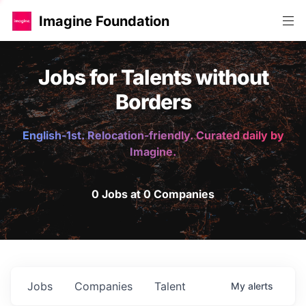
Imagine Foundation
Jobs for Talents without
Borders
English-1st. Relocation-friendly. Curated daily by
Imagine.
0 Jobs at 0 Companies
Jobs
Companies
Talent
My
alerts