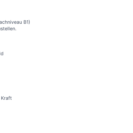
rachniveau B1)
stellen.
ld
 Kraft