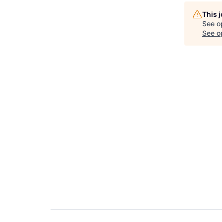
This 
See o
See op