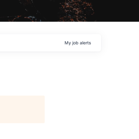
My
job
alerts