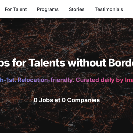
For Talent
Programs
Stories
Testimonials
bs for Talents without Bord
h-1st. Relocation-friendly. Curated daily by I
0 Jobs at 0 Companies