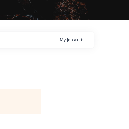
My
job
alerts