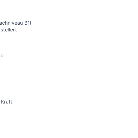
rachniveau B1)
stellen.
ld
 Kraft