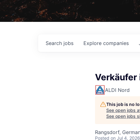
Search
jobs
Explore
companies
Verkäufer 
ALDI Nord
This job is no 
See open jobs a
See open jobs si
Rangsdorf, Germa
Posted
on Jul 4, 2026