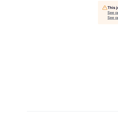
This 
See o
See op