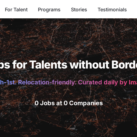
For Talent
Programs
Stories
Testimonials
bs for Talents without Bord
h-1st. Relocation-friendly. Curated daily by I
0 Jobs at 0 Companies