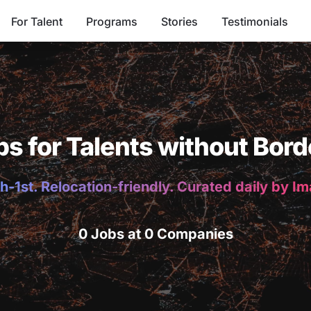
For Talent
Programs
Stories
Testimonials
bs for Talents without Bord
h-1st. Relocation-friendly. Curated daily by I
0 Jobs at 0 Companies