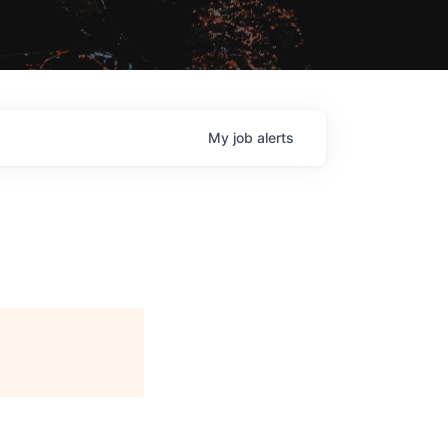
My
job
alerts