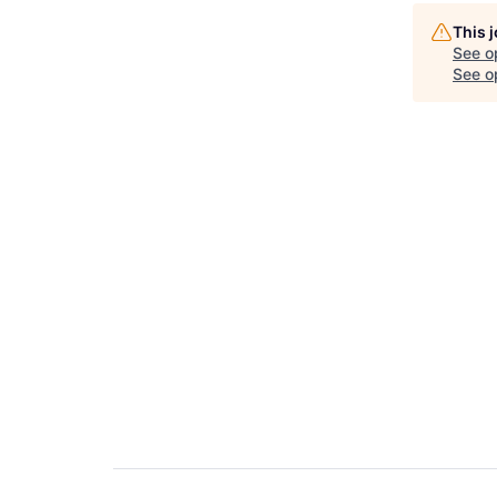
This 
See o
See op