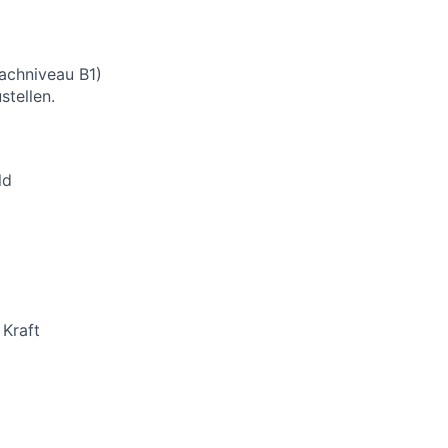
rachniveau B1)
stellen.
ld
 Kraft