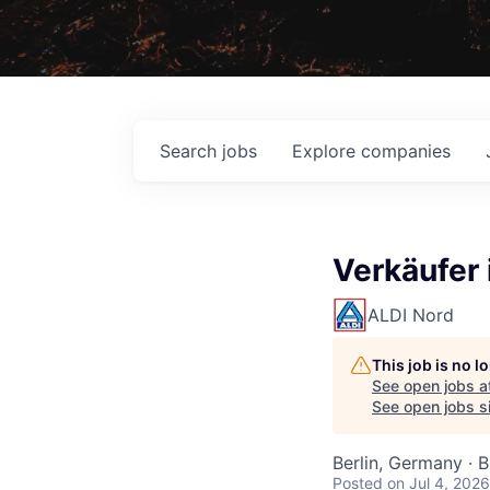
Search
jobs
Explore
companies
Verkäufer 
ALDI Nord
This job is no 
See open jobs a
See open jobs si
Berlin, Germany ·
Posted
on Jul 4, 2026