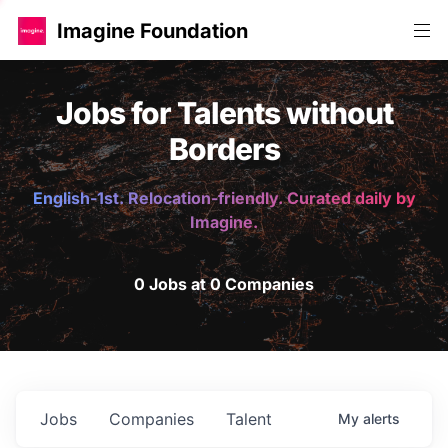
Imagine Foundation
Jobs for Talents without
Borders
English-1st. Relocation-friendly. Curated daily by
Imagine.
0 Jobs at 0 Companies
Jobs
Companies
Talent
My
alerts