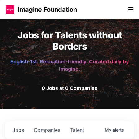
Imagine Foundation
Jobs for Talents without
Borders
English-1st. Relocation-friendly. Curated daily by
Imagine.
0 Jobs at 0 Companies
Jobs
Companies
Talent
My
alerts