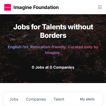
Imagine Foundation
Jobs for Talents without
Borders
English-1st. Relocation-friendly. Curated daily by
Imagine.
0 Jobs at 0 Companies
Jobs
Companies
Talent
My
alerts