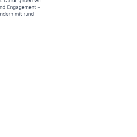
. Dafür geben wir
 und Engagement –
ändern mit rund