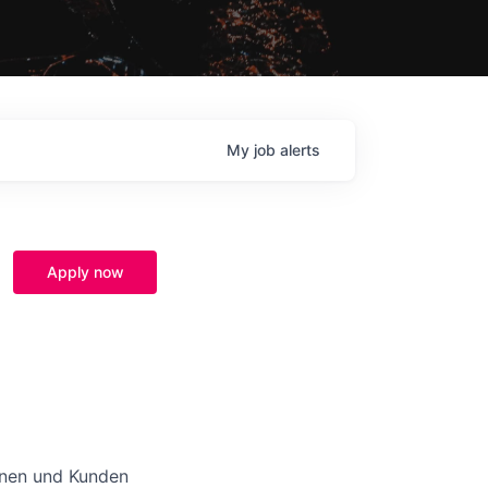
My
job
alerts
Apply now
nnen und Kunden