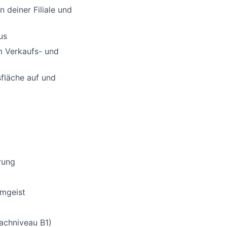
n deiner Filiale und
us
m Verkaufs- und
sfläche auf und
rung
amgeist
rachniveau B1)