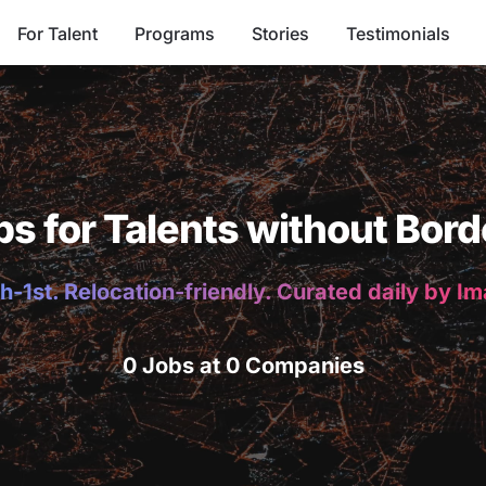
For Talent
Programs
Stories
Testimonials
bs for Talents without Bord
h-1st. Relocation-friendly. Curated daily by I
0 Jobs at 0 Companies