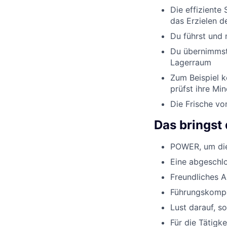
Die effiziente
das Erzielen d
Du führst und 
Du übernimmst
Lagerraum
Zum Beispiel k
prüfst ihre Min
Die Frische v
Das bringst 
POWER, um die 
Eine abgeschlo
Freundliches 
Führungskompe
Lust darauf, s
Für die Tätigk