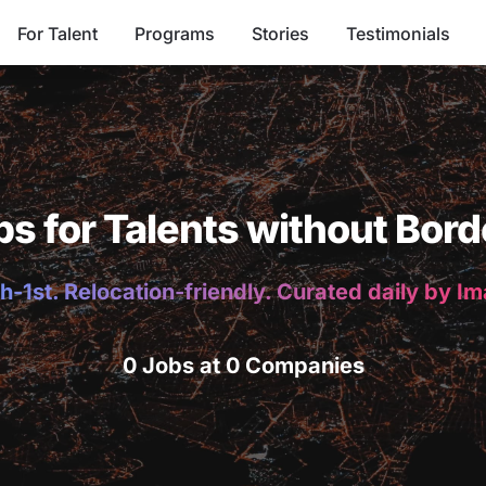
For Talent
Programs
Stories
Testimonials
bs for Talents without Bord
h-1st. Relocation-friendly. Curated daily by I
0 Jobs at 0 Companies