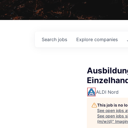
Search
jobs
Explore
companies
Ausbildun
Einzelhan
ALDI Nord
This job is no 
See open jobs a
See open jobs si
(m/w/d)
"
Imagin