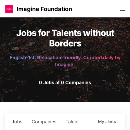
Imagine Foundation
Jobs for Talents without
Borders
English-1st. Relocation-friendly. Curated daily by
Imagine.
0 Jobs at 0 Companies
Jobs
Companies
Talent
My
alerts