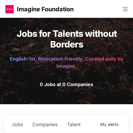
Imagine Foundation
Jobs for Talents without
Borders
English-1st. Relocation-friendly. Curated daily by
Imagine.
0 Jobs at 0 Companies
Jobs
Companies
Talent
My
alerts