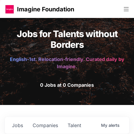
Imagine Foundation
Jobs for Talents without
Borders
English-1st. Relocation-friendly. Curated daily by
Imagine.
0 Jobs at 0 Companies
Jobs
Companies
Talent
My
alerts