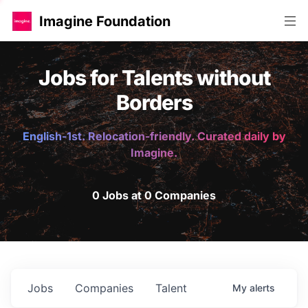
Imagine Foundation
Jobs for Talents without
Borders
English-1st. Relocation-friendly. Curated daily by
Imagine.
0 Jobs at 0 Companies
Jobs
Companies
Talent
My
alerts