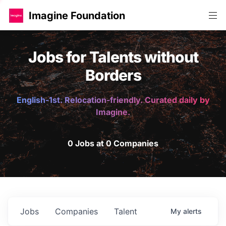
Imagine Foundation
Jobs for Talents without
Borders
English-1st. Relocation-friendly. Curated daily by
Imagine.
0 Jobs at 0 Companies
Jobs
Companies
Talent
My
alerts