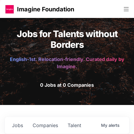
Imagine Foundation
Jobs for Talents without
Borders
English-1st. Relocation-friendly. Curated daily by
Imagine.
0 Jobs at 0 Companies
Jobs
Companies
Talent
My
alerts