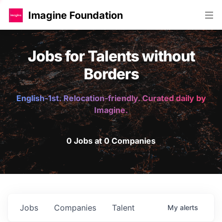
Imagine Foundation
Jobs for Talents without
Borders
English-1st. Relocation-friendly. Curated daily by
Imagine.
0 Jobs at 0 Companies
Jobs
Companies
Talent
My
alerts