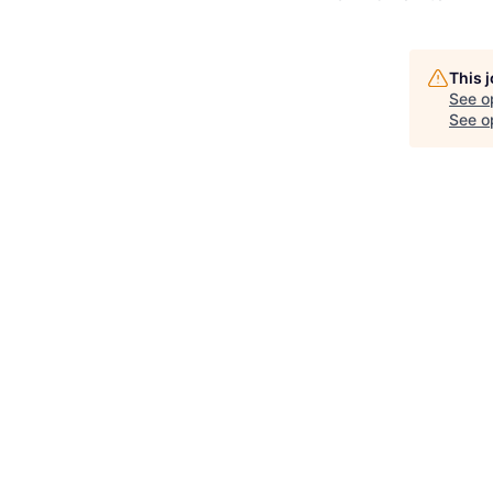
This 
See o
See op