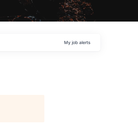
My
job
alerts