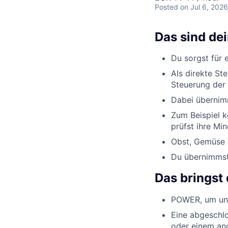
Posted
on Jul 6, 2026
Das sind de
Du sorgst für 
Als direkte St
Steuerung der 
Dabei übernimm
Zum Beispiel k
prüfst ihre Min
Obst, Gemüse u
Du übernimmst 
Das bringst 
POWER, um uns
Eine abgeschlo
oder einem an