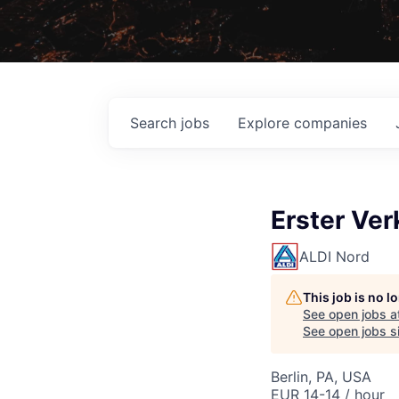
Search
jobs
Explore
companies
Erster Ver
ALDI Nord
This job is no 
See open jobs a
See open jobs si
Berlin, PA, USA
EUR 14-14 / hour