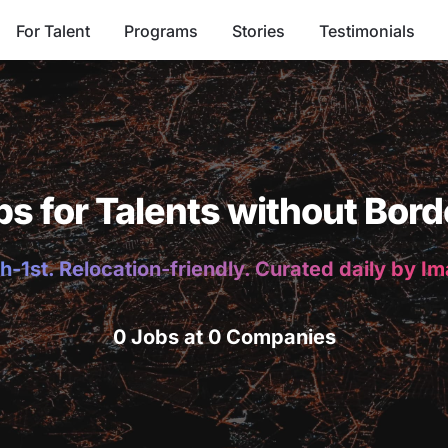
For Talent
Programs
Stories
Testimonials
bs for Talents without Bord
h-1st. Relocation-friendly. Curated daily by I
0 Jobs at 0 Companies