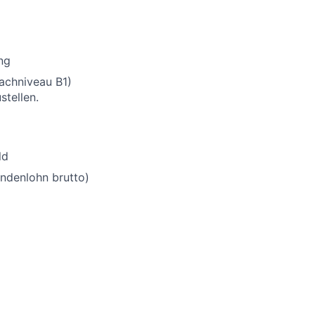
ng
rachniveau B1)
stellen.
ld
undenlohn brutto)