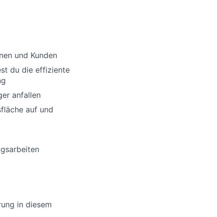
nnen und Kunden
st du die effiziente
ng
er anfallen
sfläche auf und
ngsarbeiten
rung in diesem