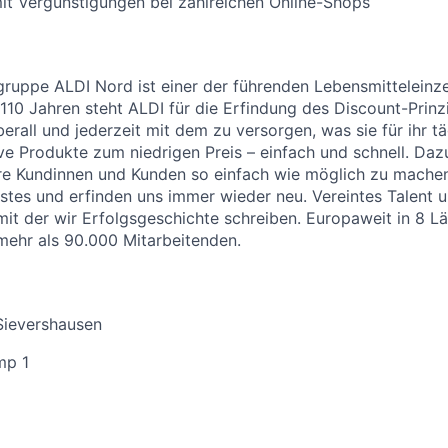
it Vergünstigungen bei zahlreichen Online-Shops
uppe ALDI Nord ist einer der führenden Lebensmitteleinzel
 110 Jahren steht ALDI für die Erfindung des Discount-Prinz
erall und jederzeit mit dem zu versorgen, was sie für ihr t
ive Produkte zum niedrigen Preis – einfach und schnell. Daz
re Kundinnen und Kunden so einfach wie möglich zu machen
stes und erfinden uns immer wieder neu. Vereintes Talent
 mit der wir Erfolgsgeschichte schreiben. Europaweit in 8 L
 mehr als 90.000 Mitarbeitenden.
Sievershausen
mp 1