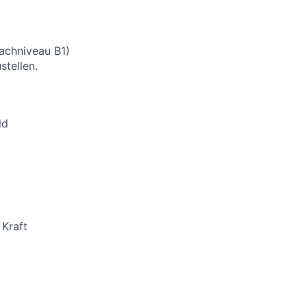
rachniveau B1)
stellen.
ld
 Kraft