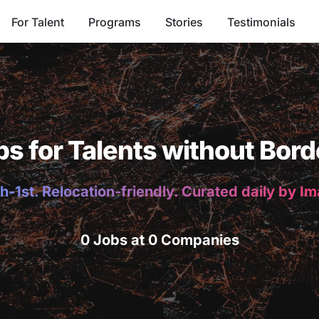
For Talent
Programs
Stories
Testimonials
bs for Talents without Bord
h-1st. Relocation-friendly. Curated daily by I
0 Jobs at 0 Companies