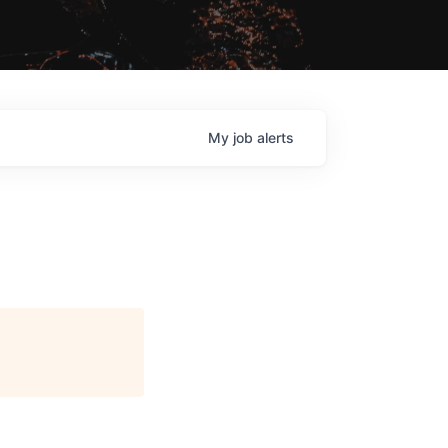
My
job
alerts