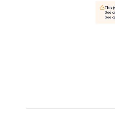
This 
See o
See op