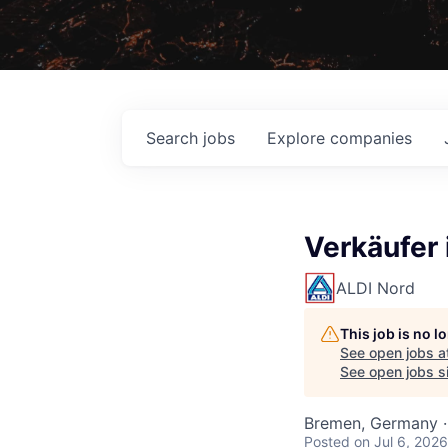
Search
jobs
Explore
companies
Verkäufer 
ALDI Nord
This job is no 
See open jobs a
See open jobs si
Bremen, Germany ·
Posted
on Jul 6, 2026