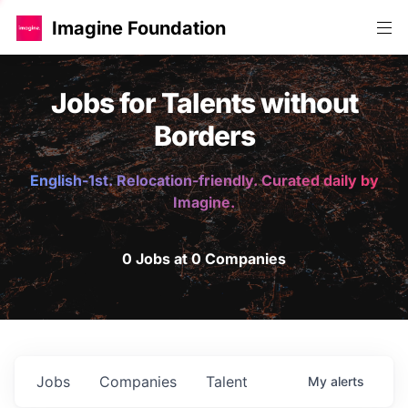
Imagine Foundation
Jobs for Talents without
Borders
English-1st. Relocation-friendly. Curated daily by
Imagine.
0 Jobs at 0 Companies
Jobs
Companies
Talent
My
alerts