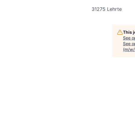
31275 Lehrte
This 
See o
See op
(m/w/