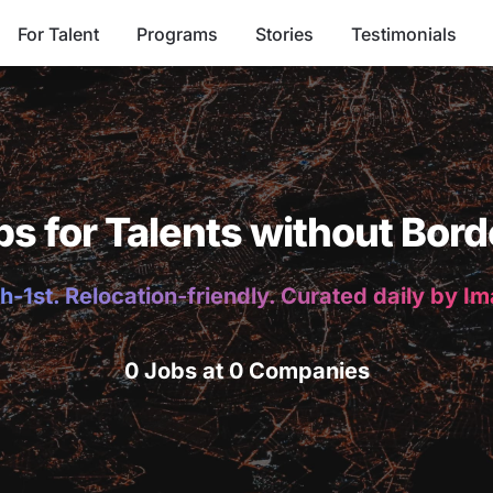
For Talent
Programs
Stories
Testimonials
bs for Talents without Bord
h-1st. Relocation-friendly. Curated daily by I
0 Jobs at 0 Companies