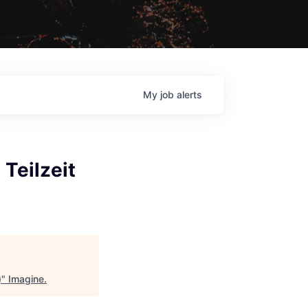
My
job
alerts
 Teilzeit
)
"
Imagine
.