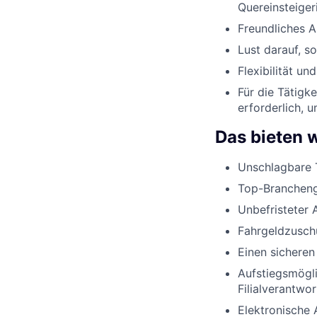
Quereinsteiger
Freundliches 
Lust darauf, s
Flexibilität u
Für die Tätigk
erforderlich, 
Das bieten w
Unschlagbare 
Top-Brancheng
Unbefristeter 
Fahrgeldzusch
Einen sicheren
Aufstiegsmögli
Filialverantwo
Elektronische 