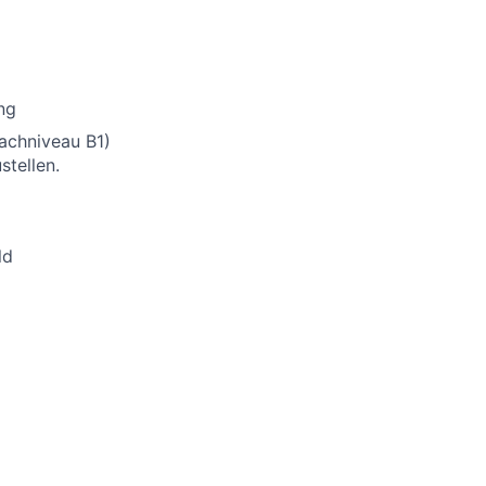
ng
rachniveau B1)
stellen.
ld