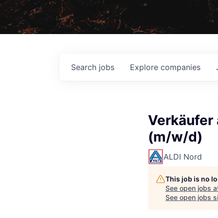
Search
jobs
Explore
companies
Verkäufer 
(m/w/d)
ALDI Nord
This job is no 
See open jobs a
See open jobs si