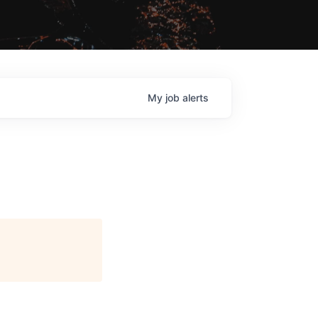
My
job
alerts