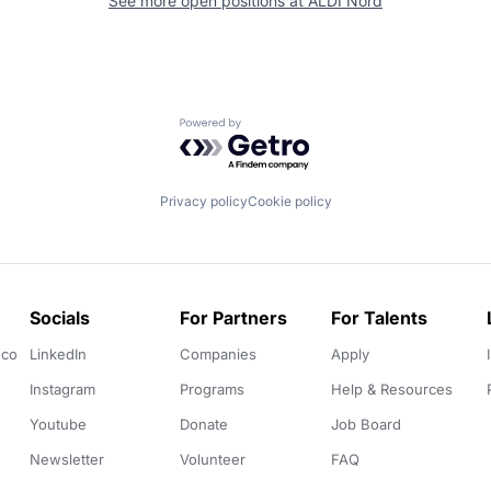
See more open positions at
ALDI Nord
Powered by Getro.com
Privacy policy
Cookie policy
Socials
For Partners
For Talents
.co
LinkedIn
Companies
Apply
Instagram
Programs
Help & Resources
Youtube
Donate
Job Board
Newsletter
Volunteer
FAQ