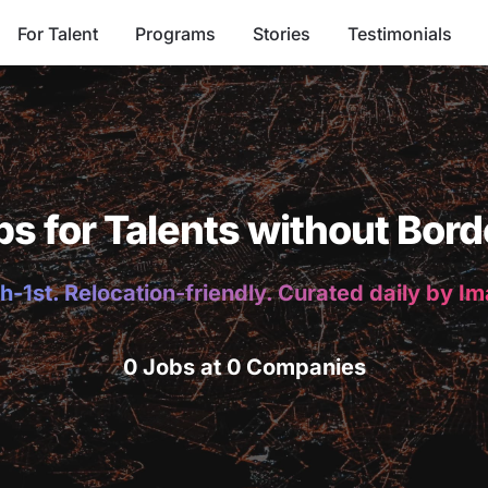
For Talent
Programs
Stories
Testimonials
bs for Talents without Bord
h-1st. Relocation-friendly. Curated daily by I
0 Jobs at 0 Companies