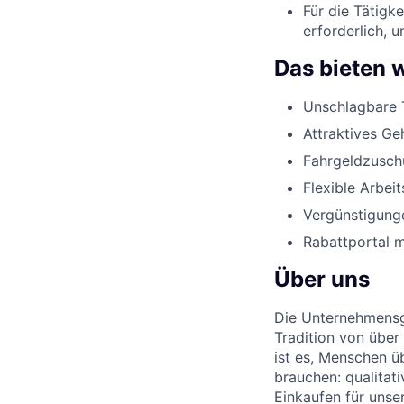
Für die Tätigk
erforderlich, 
Das bieten w
Unschlagbare 
Attraktives Ge
Fahrgeldzusch
Flexible Arbeit
Vergünstigunge
Rabattportal m
Über uns
Die Unternehmensgr
Tradition von über
ist es, Menschen üb
brauchen: qualitat
Einkaufen für unse