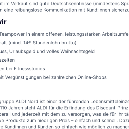
eit im Verkauf sind gute Deutschkenntnisse (mindestens Sp
um eine reibungslose Kommunikation mit Kund:innen sicherzu
ir
Teampower in einem offenen, leistungsstarken Arbeitsumfe
halt (mind. 14€ Stundenlohn brutto)
uss, Urlaubsgeld und volles Weihnachtsgeld
szeiten
n bei Fitnessstudios
it Vergünstigungen bei zahlreichen Online-Shops
uppe ALDI Nord ist einer der führenden Lebensmitteleinzel
 110 Jahren steht ALDI für die Erfindung des Discount-Prinz
erall und jederzeit mit dem zu versorgen, was sie für ihr t
ive Produkte zum niedrigen Preis – einfach und schnell. Daz
re Kundinnen und Kunden so einfach wie möglich zu machen