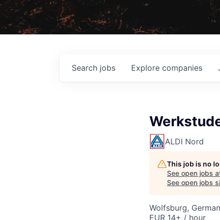
Search
jobs
Explore
companies
Werkstude
ALDI Nord
This job is no 
See open jobs a
See open jobs si
Wolfsburg, Germa
EUR 14+ / hour