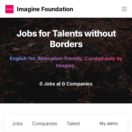
Imagine Foundation
Jobs for Talents without
Borders
English-1st. Relocation-friendly. Curated daily by
Imagine.
0 Jobs at 0 Companies
Jobs
Companies
Talent
My
alerts