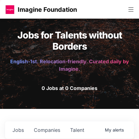
Imagine Foundation
Jobs for Talents without
Borders
English-1st. Relocation-friendly. Curated daily by
Imagine.
0 Jobs at 0 Companies
Jobs
Companies
Talent
My
alerts