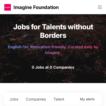
Imagine Foundation
Jobs for Talents without
Borders
English-1st. Relocation-friendly. Curated daily by
Imagine.
0 Jobs at 0 Companies
Jobs
Companies
Talent
My
alerts