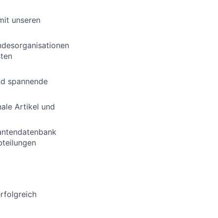
mit unseren
desorganisationen
sten
und spannende
ale Artikel und
rantendatenbank
bteilungen
rfolgreich