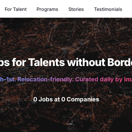
For Talent
Programs
Stories
Testimonials
bs for Talents without Bord
h-1st. Relocation-friendly. Curated daily by I
0 Jobs at 0 Companies