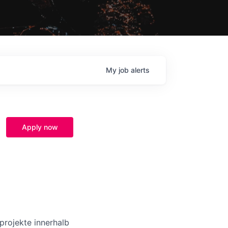
My
job
alerts
Apply now
projekte innerhalb