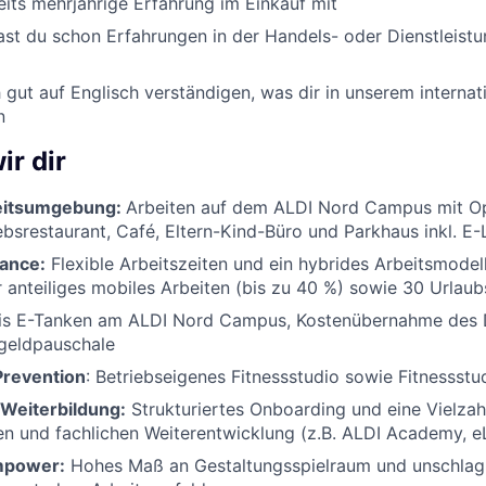
eits mehrjährige Erfahrung im Einkauf mit
ast du schon Erfahrungen in der Handels- oder Dienstleist
 gut auf Englisch verständigen, was dir in unserem interna
n
ir dir
eitsumgebung:
Arbeiten auf dem ALDI Nord Campus mit 
ebsrestaurant, Café, Eltern-Kind-Büro und Parkhaus inkl. E
ance:
Flexible Arbeitszeiten und ein hybrides Arbeitsmodell
r anteiliges mobiles Arbeiten (bis zu 40 %) sowie 30 Urlaubs
tis E-Tanken am ALDI Nord Campus, Kostenübernahme des 
rgeldpauschale
Prevention
: Betriebseigenes Fitnessstudio sowie Fitnessst
Weiterbildung:
Strukturiertes Onboarding und eine Vielzah
en und fachlichen Weiterentwicklung (z.B. ALDI Academy, eL
mpower:
Hohes Maß an Gestaltungsspielraum und unschla