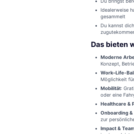
Du bringst ber
Idealerweise h
gesammelt
Du kannst dich
zugutekomme
Das bieten w
Moderne Arb
Konzept, Betri
Work–Life-Bal
Möglichkeit fü
Mobilität
: Gra
oder eine Fah
Healthcare & 
Onboarding & 
zur persönlich
Impact & Tea