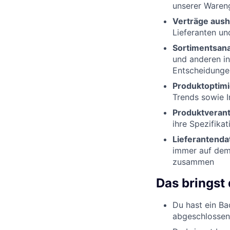
unserer Wareng
Verträge aush
Lieferanten un
Sortimentsana
und anderen in
Entscheidungen
Produktoptimi
Trends sowie I
Produktveran
ihre Spezifika
Lieferantenda
immer auf dem 
zusammen
Das bringst 
Du hast ein Ba
abgeschlossen