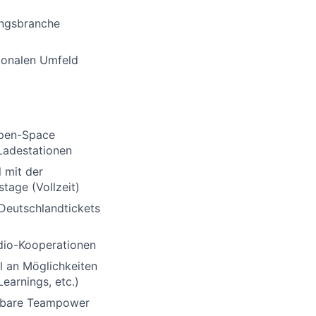
ungsbranche
tionalen Umfeld
Open-Space
-Ladestationen
 mit der
tage (Vollzeit)
Deutschlandtickets
udio-Kooperationen
l an Möglichkeiten
earnings, etc.)
gbare Teampower