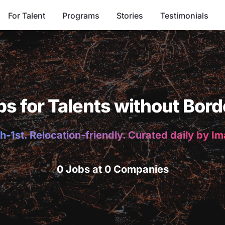
For Talent
Programs
Stories
Testimonials
bs for Talents without Bord
h-1st. Relocation-friendly. Curated daily by I
0 Jobs at 0 Companies