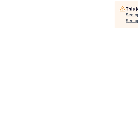
This 
See o
See op