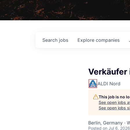
Search
jobs
Explore
companies
Verkäufer 
ALDI Nord
This job is no 
See open jobs a
See open jobs si
Berlin, Germany · 
Posted
on Jul 6, 2026