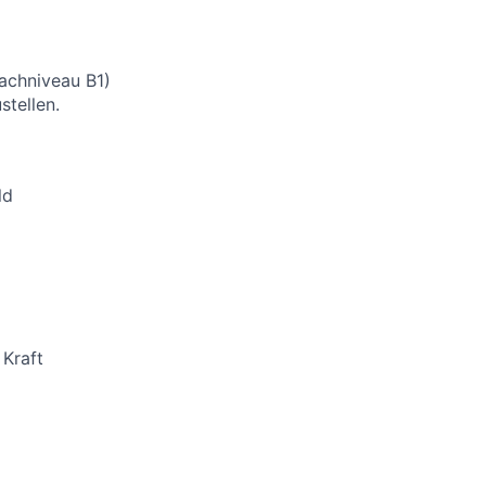
rachniveau B1)
stellen.
ld
 Kraft