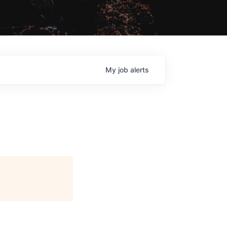
My
job
alerts