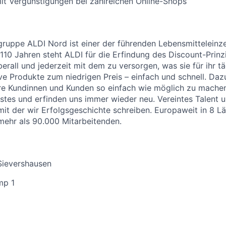
it Vergünstigungen bei zahlreichen Online-Shops
uppe ALDI Nord ist einer der führenden Lebensmitteleinzel
 110 Jahren steht ALDI für die Erfindung des Discount-Prinz
erall und jederzeit mit dem zu versorgen, was sie für ihr t
ive Produkte zum niedrigen Preis – einfach und schnell. Daz
re Kundinnen und Kunden so einfach wie möglich zu machen
stes und erfinden uns immer wieder neu. Vereintes Talent
 mit der wir Erfolgsgeschichte schreiben. Europaweit in 8 L
 mehr als 90.000 Mitarbeitenden.
Sievershausen
mp 1