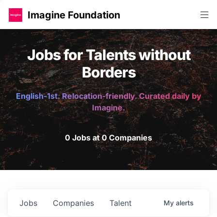
Imagine Foundation
Jobs for Talents without
Borders
English-1st. Relocation-friendly. Curated daily by
Imagine.
0 Jobs at 0 Companies
Jobs
Companies
Talent
My
alerts