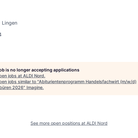
 Lingen
4
job is no longer accepting applications
pen jobs at
ALDI Nord
.
en jobs similar to "
Abiturientenprogramm Handelsfachwirt (m/w/d)
büren 2026
"
Imagine
.
See more open positions at
ALDI Nord