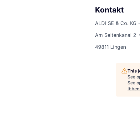
Kontakt
ALDI SE & Co. KG -
Am Seitenkanal 2-
49811 Lingen
This 
See o
See op
Ibben