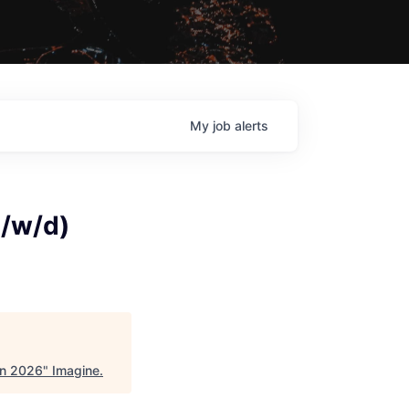
My
job
alerts
m/w/d)
en 2026
"
Imagine
.