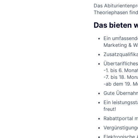
Das Abiturientenp
Theoriephasen find
Das bieten w
Ein umfassend
Marketing & W
Zusatzqualifik
Übertarifliches
-1. bis 6. Mona
-7. bis 18. Mon
-ab dem 19. M
Gute Übernahme
Ein leistungss
freut!
Rabattportal m
Vergünstigunge
Elektronische 