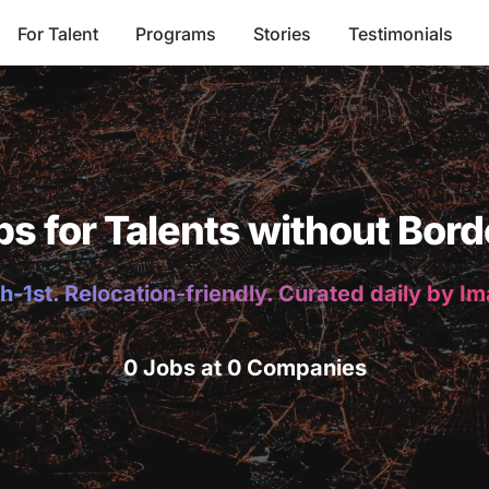
For Talent
Programs
Stories
Testimonials
bs for Talents without Bord
h-1st. Relocation-friendly. Curated daily by I
0 Jobs at 0 Companies