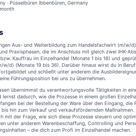
ny · Püsselbüren Ibbenbüren, Germany
 month
s
rigen Aus- und Weiterbildung zum Handelsfachwirt (m/w/d)
 und Praxisphasen, die im Anschluss mit gleich zwei IHK-Ab
zw. Kauffrau im Einzelhandel (Monate 1 bis 18) und geprü
/w/d) (Monate 19 bis 36). Darüber hinaus wirst du in Beruf
ortgebildet und schließt unter anderem die Ausbildereignu
, eine Führungsposition bei uns zu übernehmen.
asen übernimmst du verantwortungsvolle Tätigkeiten in ein
d lernst dadurch, wie die Prozesse in einem großen Einzel
efangen bei der Bestellung der Ware über den Eingang, die 
 bis hin zum Verkauf und verkaufsfördernden Maßnahmen. G
h mit der Frage, wie sich diese Prozesse steuern und optimi
ren unter anderem Warenbeschaffung, Controlling und Pe
ngsinhalten – die dich zum Profi im Einzelhandel machen.