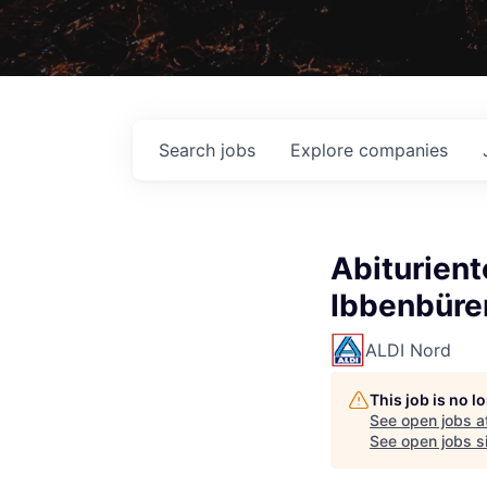
Search
jobs
Explore
companies
Abiturien
Ibbenbüre
ALDI Nord
This job is no 
See open jobs a
See open jobs si