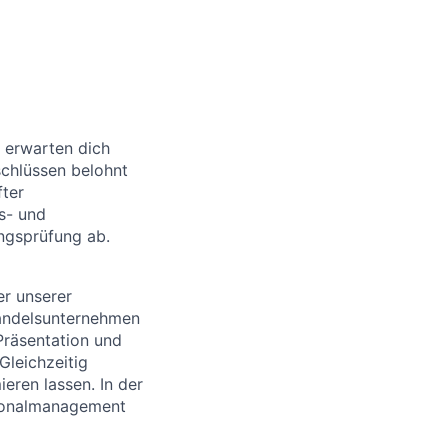
 erwarten dich
schlüssen belohnt
fter
s- und
ngsprüfung ab.
er unserer
handelsunternehmen
Präsentation und
leichzeitig
eren lassen. In der
rsonalmanagement