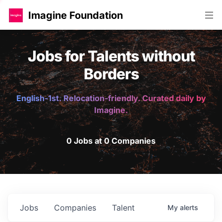
Imagine Foundation
Jobs for Talents without
Borders
English-1st. Relocation-friendly. Curated daily by
Imagine.
0 Jobs at 0 Companies
Jobs
Companies
Talent
My
alerts