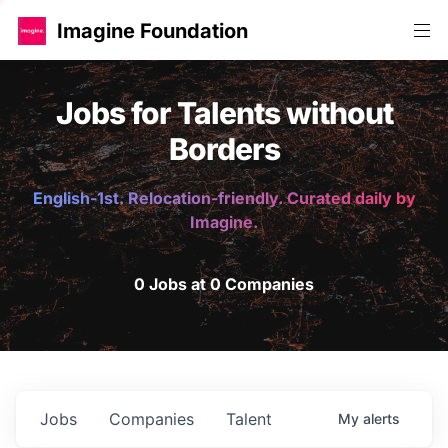
Imagine Foundation
Jobs for Talents without
Borders
English-1st. Relocation-friendly. Curated daily by
Imagine.
0 Jobs at 0 Companies
Jobs
Companies
Talent
My
alerts