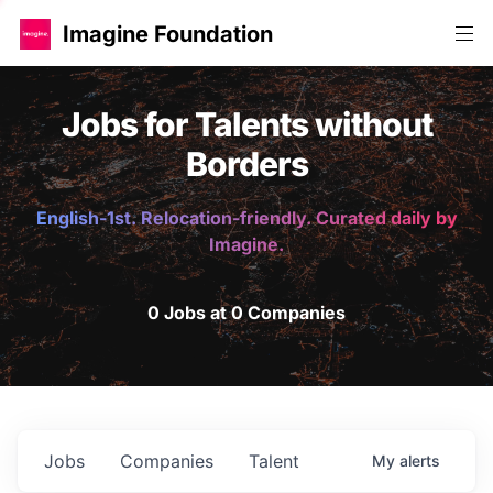
Imagine Foundation
Jobs for Talents without
Borders
English-1st. Relocation-friendly. Curated daily by
Imagine.
0 Jobs at 0 Companies
Jobs
Companies
Talent
My
alerts