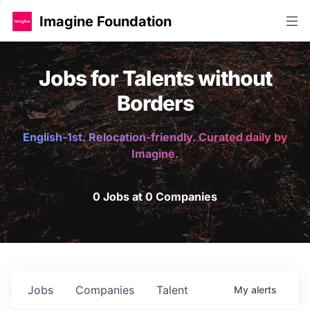
Imagine Foundation
Jobs for Talents without
Borders
English-1st. Relocation-friendly. Curated daily by
Imagine.
0 Jobs at 0 Companies
Jobs
Companies
Talent
My
alerts